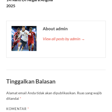
2025
About admin
View all posts by admin →
Tinggalkan Balasan
Alamat email Anda tidak akan dipublikasikan.
Ruas yang wajib
ditandai
*
KOMENTAR
*