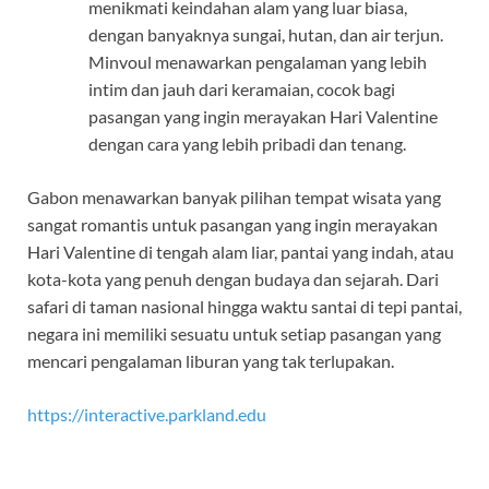
menikmati keindahan alam yang luar biasa,
dengan banyaknya sungai, hutan, dan air terjun.
Minvoul menawarkan pengalaman yang lebih
intim dan jauh dari keramaian, cocok bagi
pasangan yang ingin merayakan Hari Valentine
dengan cara yang lebih pribadi dan tenang.
Gabon menawarkan banyak pilihan tempat wisata yang
sangat romantis untuk pasangan yang ingin merayakan
Hari Valentine di tengah alam liar, pantai yang indah, atau
kota-kota yang penuh dengan budaya dan sejarah. Dari
safari di taman nasional hingga waktu santai di tepi pantai,
negara ini memiliki sesuatu untuk setiap pasangan yang
mencari pengalaman liburan yang tak terlupakan.
https://interactive.parkland.edu