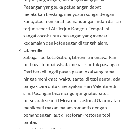
Pasangan yang suka petualangan dapat
melakukan trekking, menyusuri sungai dengan
kano, atau menikmati pemandangan indah dari air
terjun seperti Air Terjun Kongou. Tempat ini
sangat cocok untuk pasangan yang mencari
kedamaian dan ketenangan di tengah alam.
Libreville
Sebagai ibu kota Gabon, Libreville menawarkan
berbagai tempat wisata menarik untuk pasangan.
Dari berkeliling di pasar-pasar lokal yang ramai
hingga menikmati waktu santai di tepi pantai, ada
banyak cara untuk merayakan Hari Valentine di
sini. Pasangan bisa mengunjungi situs-situs
bersejarah seperti Museum Nasional Gabon atau
menikmati makan malam romantis dengan
pemandangan laut di restoran-restoran tepi
pantai.