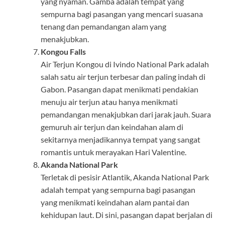
yang nyaman. Gamba adalah tempat yang
sempurna bagi pasangan yang mencari suasana
tenang dan pemandangan alam yang
menakjubkan.
Kongou Falls
Air Terjun Kongou di Ivindo National Park adalah
salah satu air terjun terbesar dan paling indah di
Gabon. Pasangan dapat menikmati pendakian
menuju air terjun atau hanya menikmati
pemandangan menakjubkan dari jarak jauh. Suara
gemuruh air terjun dan keindahan alam di
sekitarnya menjadikannya tempat yang sangat
romantis untuk merayakan Hari Valentine.
Akanda National Park
Terletak di pesisir Atlantik, Akanda National Park
adalah tempat yang sempurna bagi pasangan
yang menikmati keindahan alam pantai dan
kehidupan laut. Di sini, pasangan dapat berjalan di