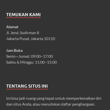
TEMUKAN KAMI
Alamat
Jl. Jend. Sudirman 8
Jakarta Pusat, Jakarta 10110
Jam Buka
Senin—Jumat: 09:00–17:00
Sabtu & Minggu: 11:00–15:00
TENTANG SITUS INI
Ini bisa jadi ruang yang tepat untuk memperkenalkan diri
dan situs Anda, atau menuliskan daftar penghargaan.