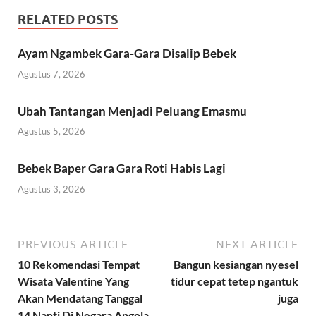
RELATED POSTS
Ayam Ngambek Gara-Gara Disalip Bebek
Agustus 7, 2026
Ubah Tantangan Menjadi Peluang Emasmu
Agustus 5, 2026
Bebek Baper Gara Gara Roti Habis Lagi
Agustus 3, 2026
PREVIOUS ARTICLE
NEXT ARTICLE
10 Rekomendasi Tempat
Bangun kesiangan nyesel
Wisata Valentine Yang
tidur cepat tetep ngantuk
Akan Mendatang Tanggal
juga
14 Nanti Di Negara Angola