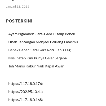
Januari 22, 2025
POS TERKINI
Ayam Ngambek Gara-Gara Disalip Bebek
Ubah Tantangan Menjadi Peluang Emasmu
Bebek Baper Gara Gara Roti Habis Lagi
Mie Instan Kini Punya Gelar Sarjana
Teh Manis Kabur Naik Kapal Awan
https://117.18.0.176/
https://202.95.10.41/
https://117.18.0.168/