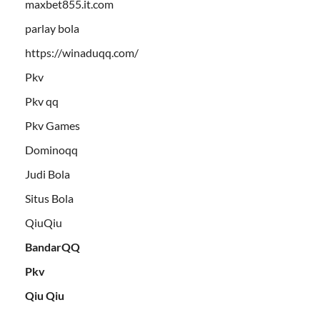
maxbet855.it.com
parlay bola
https://winaduqq.com/
Pkv
Pkv qq
Pkv Games
Dominoqq
Judi Bola
Situs Bola
QiuQiu
BandarQQ
Pkv
Qiu Qiu