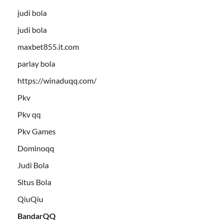
judi bola
judi bola
maxbet855.it.com
parlay bola
https://winaduqq.com/
Pkv
Pkv qq
Pkv Games
Dominoqq
Judi Bola
Situs Bola
QiuQiu
BandarQQ