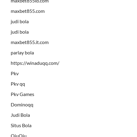
maxbet855id.com
maxbet855.com
judi bola
judi bola
maxbet855.it.com
parlay bola
https://winaduqq.com/
Pkv
Pkv qq
Pkv Games
Dominoqq
Judi Bola
Situs Bola
QiuQiu