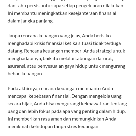
dan tahu persis untuk apa setiap pengeluaran dilakukan.
Ini membantu meningkatkan kesejahteraan finansial
dalam jangka panjang.
Tanpa rencana keuangan yang jelas, Anda berisiko
menghadapi krisis finansial ketika situasi tidak terduga
datang. Rencana keuangan memberi Anda strategi untuk
menghadapinya, baik itu melalui tabungan darurat,
asuransi, atau penyesuaian gaya hidup untuk mengurangi
beban keuangan.
Pada akhirnya, rencana keuangan membantu Anda
mencapai kebebasan finansial. Dengan mengelola uang
secara bijak, Anda bisa mengurangi kekhawatiran tentang
uang dan lebih fokus pada apa yang penting dalam hidup.
Ini memberikan rasa aman dan memungkinkan Anda
menikmati kehidupan tanpa stres keuangan