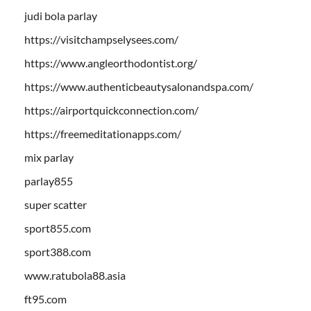
judi bola parlay
https://visitchampselysees.com/
https://www.angleorthodontist.org/
https://www.authenticbeautysalonandspa.com/
https://airportquickconnection.com/
https://freemeditationapps.com/
mix parlay
parlay855
super scatter
sport855.com
sport388.com
www.ratubola88.asia
ft95.com