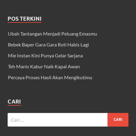
POS TERKINI
Ubah Tantangan Menjadi Peluang Emasmu
Bebek Baper Gara Gara Roti Habis Lagi
Mie Instan Kini Punya Gelar Sarjana
Teh Manis Kabur Naik Kapal Awan
Percaya Proses Hasil Akan Mengikutimu
CARI