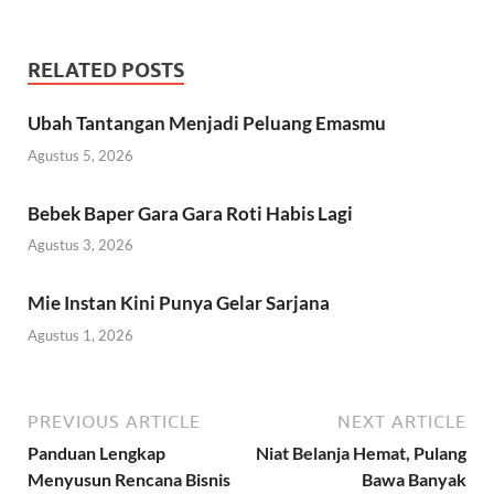
RELATED POSTS
Ubah Tantangan Menjadi Peluang Emasmu
Agustus 5, 2026
Bebek Baper Gara Gara Roti Habis Lagi
Agustus 3, 2026
Mie Instan Kini Punya Gelar Sarjana
Agustus 1, 2026
PREVIOUS ARTICLE
NEXT ARTICLE
Panduan Lengkap
Niat Belanja Hemat, Pulang
Menyusun Rencana Bisnis
Bawa Banyak