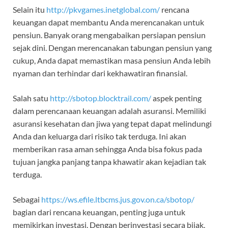
Selain itu
http://pkvgames.inetglobal.com/
rencana
keuangan dapat membantu Anda merencanakan untuk
pensiun. Banyak orang mengabaikan persiapan pensiun
sejak dini. Dengan merencanakan tabungan pensiun yang
cukup, Anda dapat memastikan masa pensiun Anda lebih
nyaman dan terhindar dari kekhawatiran finansial.
Salah satu
http://sbotop.blocktrail.com/
aspek penting
dalam perencanaan keuangan adalah asuransi. Memiliki
asuransi kesehatan dan jiwa yang tepat dapat melindungi
Anda dan keluarga dari risiko tak terduga. Ini akan
memberikan rasa aman sehingga Anda bisa fokus pada
tujuan jangka panjang tanpa khawatir akan kejadian tak
terduga.
Sebagai
https://ws.efile.ltbcms.jus.gov.on.ca/sbotop/
bagian dari rencana keuangan, penting juga untuk
memikirkan investasi. Dengan berinvestasi secara bijak,