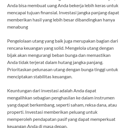
Anda bisa membuat uang Anda bekerja lebih keras untuk
mencapai tujuan finansial. Investasi jangka panjang dapat
memberikan hasil yang lebih besar dibandingkan hanya
menabung
Pengelolaan utang yang baik juga merupakan bagian dari
rencana keuangan yang solid. Mengelola utang dengan
bijak akan mengurangi beban bunga dan memastikan
Anda tidak terjerat dalam hutang jangka panjang.
Prioritaskan pelunasan utang dengan bunga tinggi untuk
menciptakan stabilitas keuangan.
Keuntungan dari investasi adalah Anda dapat
mengalihkan sebagian penghasilan ke dalam instrumen
yang dapat berkembang, seperti saham, reksa dana, atau
properti. Investasi memberikan peluang untuk
memperoleh pendapatan pasif yang dapat memperkuat
keuangan Anda di masa depan.