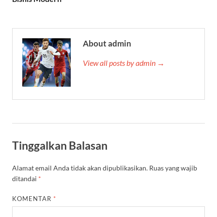
About admin
View all posts by admin →
Tinggalkan Balasan
Alamat email Anda tidak akan dipublikasikan.
Ruas yang wajib
ditandai
*
KOMENTAR
*