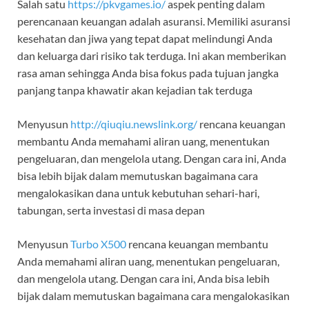
Salah satu
https://pkvgames.io/
aspek penting dalam
perencanaan keuangan adalah asuransi. Memiliki asuransi
kesehatan dan jiwa yang tepat dapat melindungi Anda
dan keluarga dari risiko tak terduga. Ini akan memberikan
rasa aman sehingga Anda bisa fokus pada tujuan jangka
panjang tanpa khawatir akan kejadian tak terduga
Menyusun
http://qiuqiu.newslink.org/
rencana keuangan
membantu Anda memahami aliran uang, menentukan
pengeluaran, dan mengelola utang. Dengan cara ini, Anda
bisa lebih bijak dalam memutuskan bagaimana cara
mengalokasikan dana untuk kebutuhan sehari-hari,
tabungan, serta investasi di masa depan
Menyusun
Turbo X500
rencana keuangan membantu
Anda memahami aliran uang, menentukan pengeluaran,
dan mengelola utang. Dengan cara ini, Anda bisa lebih
bijak dalam memutuskan bagaimana cara mengalokasikan