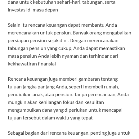
dana untuk kebutuhan sehari-hari, tabungan, serta
investasi di masa depan
Selain itu rencana keuangan dapat membantu Anda
merencanakan untuk pensiun. Banyak orang mengabaikan
persiapan pensiun sejak dini. Dengan merencanakan
tabungan pensiun yang cukup, Anda dapat memastikan
masa pensiun Anda lebih nyaman dan terhindar dari
kekhawatiran finansial
Rencana keuangan juga memberi gambaran tentang
tujuan jangka panjang Anda, seperti membeli rumah,
pendidikan anak, atau pensiun. Tanpa perencanaan, Anda
mungkin akan kehilangan fokus dan kesulitan
mengumpulkan dana yang diperlukan untuk mencapai
tujuan tersebut dalam waktu yang tepat
Sebagai bagian dari rencana keuangan, penting juga untuk