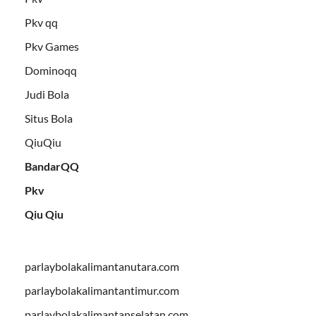
Pkv qq
Pkv Games
Dominoqq
Judi Bola
Situs Bola
QiuQiu
BandarQQ
Pkv
Qiu Qiu
parlaybolakalimantanutara.com
parlaybolakalimantantimur.com
parlaybolakalimantanselatan.com