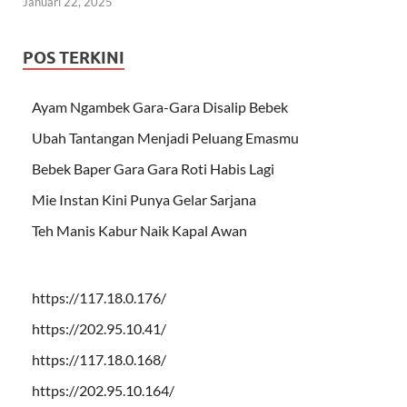
Januari 22, 2025
POS TERKINI
Ayam Ngambek Gara-Gara Disalip Bebek
Ubah Tantangan Menjadi Peluang Emasmu
Bebek Baper Gara Gara Roti Habis Lagi
Mie Instan Kini Punya Gelar Sarjana
Teh Manis Kabur Naik Kapal Awan
https://117.18.0.176/
https://202.95.10.41/
https://117.18.0.168/
https://202.95.10.164/