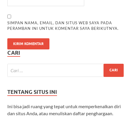
SIMPAN NAMA, EMAIL, DAN SITUS WEB SAYA PADA
PERAMBAN INI UNTUK KOMENTAR SAYA BERIKUTNYA.
CARI
TENTANG SITUS INI
Ini bisa jadi ruang yang tepat untuk memperkenalkan diri
dan situs Anda, atau menuliskan daftar penghargaan.