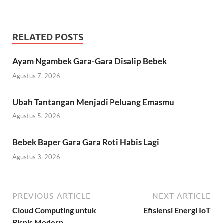
RELATED POSTS
Ayam Ngambek Gara-Gara Disalip Bebek
Agustus 7, 2026
Ubah Tantangan Menjadi Peluang Emasmu
Agustus 5, 2026
Bebek Baper Gara Gara Roti Habis Lagi
Agustus 3, 2026
PREVIOUS ARTICLE
NEXT ARTICLE
Cloud Computing untuk
Efisiensi Energi IoT
Bisnis Modern