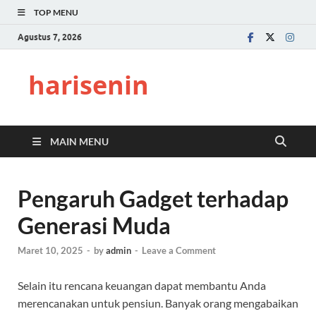
TOP MENU
Agustus 7, 2026
harisenin
MAIN MENU
Pengaruh Gadget terhadap
Generasi Muda
Maret 10, 2025
-
by
admin
-
Leave a Comment
Selain itu rencana keuangan dapat membantu Anda
merencanakan untuk pensiun. Banyak orang mengabaikan