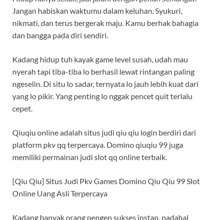
Jangan habiskan waktumu dalam keluhan. Syukuri,
nikmati, dan terus bergerak maju. Kamu berhak bahagia
dan bangga pada diri sendiri.
Kadang hidup tuh kayak game level susah, udah mau
nyerah tapi tiba-tiba lo berhasil lewat rintangan paling
ngeselin. Di situ lo sadar, ternyata lo jauh lebih kuat dari
yang lo pikir. Yang penting lo nggak pencet quit terlalu
cepet.
Qiuqiu online adalah situs judi qiu qiu login berdiri dari
platform pkv qq terpercaya. Domino qiuqiu 99 juga
memiliki permainan judi slot qq online terbaik.
[Qiu Qiu] Situs Judi Pkv Games Domino Qiu Qiu 99 Slot
Online Uang Asli Terpercaya
Kadang banyak orang pengen sukses instan, padahal