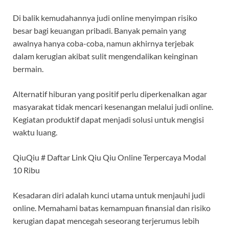
Di balik kemudahannya judi online menyimpan risiko
besar bagi keuangan pribadi. Banyak pemain yang
awalnya hanya coba-coba, namun akhirnya terjebak
dalam kerugian akibat sulit mengendalikan keinginan
bermain.
Alternatif hiburan yang positif perlu diperkenalkan agar
masyarakat tidak mencari kesenangan melalui judi online.
Kegiatan produktif dapat menjadi solusi untuk mengisi
waktu luang.
QiuQiu # Daftar Link Qiu Qiu Online Terpercaya Modal
10 Ribu
Kesadaran diri adalah kunci utama untuk menjauhi judi
online. Memahami batas kemampuan finansial dan risiko
kerugian dapat mencegah seseorang terjerumus lebih