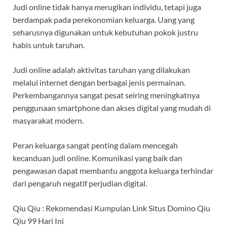
Judi online tidak hanya merugikan individu, tetapi juga
berdampak pada perekonomian keluarga. Uang yang
seharusnya digunakan untuk kebutuhan pokok justru
habis untuk taruhan.
Judi online adalah aktivitas taruhan yang dilakukan
melalui internet dengan berbagai jenis permainan.
Perkembangannya sangat pesat seiring meningkatnya
penggunaan smartphone dan akses digital yang mudah di
masyarakat modern.
Peran keluarga sangat penting dalam mencegah
kecanduan judi online. Komunikasi yang baik dan
pengawasan dapat membantu anggota keluarga terhindar
dari pengaruh negatif perjudian digital.
Qiu Qiu : Rekomendasi Kumpulan Link Situs Domino Qiu
Qiu 99 Hari Ini