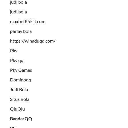
judi bola
judi bola
maxbet855.it.com
parlay bola
https://winaduqq.com/
Pkv
Pkv qq
Pkv Games
Dominoqq
Judi Bola
Situs Bola
QiuQiu
BandarQQ