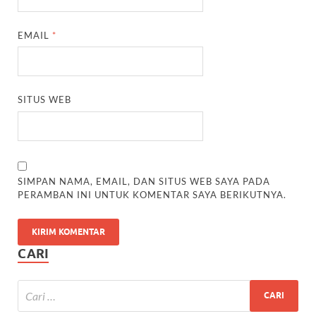
EMAIL
*
SITUS WEB
SIMPAN NAMA, EMAIL, DAN SITUS WEB SAYA PADA
PERAMBAN INI UNTUK KOMENTAR SAYA BERIKUTNYA.
CARI