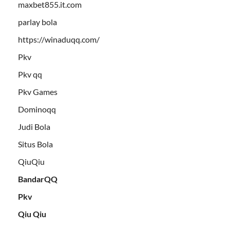
maxbet855.it.com
parlay bola
https://winaduqq.com/
Pkv
Pkv qq
Pkv Games
Dominoqq
Judi Bola
Situs Bola
QiuQiu
BandarQQ
Pkv
Qiu Qiu