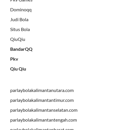
Dominoqq
Judi Bola
Situs Bola
QiuQiu
BandarQQ
Pkv
Qiu Qiu
parlaybolakalimantanutara.com
parlaybolakalimantantimur.com
parlaybolakalimantanselatan.com
parlaybolakalimantantengah.com
parlaybolakalimantanbarat.com