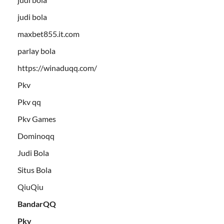
judi bola
maxbet855.it.com
parlay bola
https://winaduqq.com/
Pkv
Pkv qq
Pkv Games
Dominoqq
Judi Bola
Situs Bola
QiuQiu
BandarQQ
Pkv