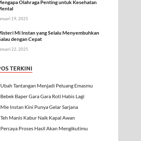
engapa Olahraga Penting untuk Kesehatan
ental
anuari 19, 2025
isteri Mi Instan yang Selalu Menyembuhkan
alau dengan Cepat
anuari 22, 2025
POS TERKINI
Ubah Tantangan Menjadi Peluang Emasmu
Bebek Baper Gara Gara Roti Habis Lagi
Mie Instan Kini Punya Gelar Sarjana
Teh Manis Kabur Naik Kapal Awan
Percaya Proses Hasil Akan Mengikutimu