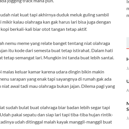
pada jogging track mana pun.
I
m
udah niat kuat tapi akhirnya duduk meluk guling sambil
m
ti mikir kalau olahraga kan gak harus lari bisa juga dengan
pi berkali-kali biar otot tangan tetap aktif.
h nemu meme yang relate banget tentang niat olahraga
ujan itu kode dari semesta buat tetap istirahat. Dalam hati
 tetap semangat lari. Mungkin ini tanda buat lebih santai.
H
J
pi malas keluar kamar karena udara dingin bikin makin
e menu sarapan yang enak tapi sayangnya di rumah gak ada
U
niat awal tadi mau olahraga bukan jajan. Dilema pagi yang
A
M
iat sudah bulat buat olahraga biar badan lebih segar tapi
S
dah pakai sepatu dan siap lari tapi tiba-tiba hujan rintik-
J
 tadinya udah ditinggal malah kayak manggil-manggil buat