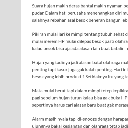
Suara hujan makin deras bantal makin nyaman pel
pudar. Dalam hati berusaha menenangkan diri mun
salahnya rebahan asal besok beneran bangun lebih
Pikiran mulai lari ke mimpi tentang tubuh sehat 
mulai merem HP mulai dilepas besok pasti olahraga
kalau besok bisa aja ada alasan lain buat batalin 
Hujan yang tadinya jadi alasan batal olahraga mal
penting tapi kasur juga gak kalah penting. Hari i
besok yang lebih produktif. Setidaknya itu yang te
Mata mulai berat tapi dalam mimpi tetep kepikir
pagi sebelum hujan turun kalau bisa gak buka HP d
sepertinya harus cari alasan baru buat gak meras
Alarm masih nyala tapi di-snooze dengan harapan
ujungnya bakal kesiangan dan olahraga tetap jad