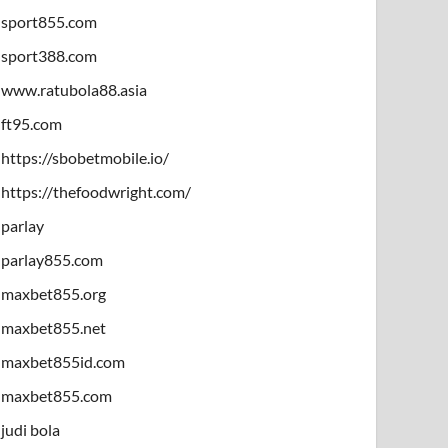
sport855.com
sport388.com
www.ratubola88.asia
ft95.com
https://sbobetmobile.io/
https://thefoodwright.com/
parlay
parlay855.com
maxbet855.org
maxbet855.net
maxbet855id.com
maxbet855.com
judi bola