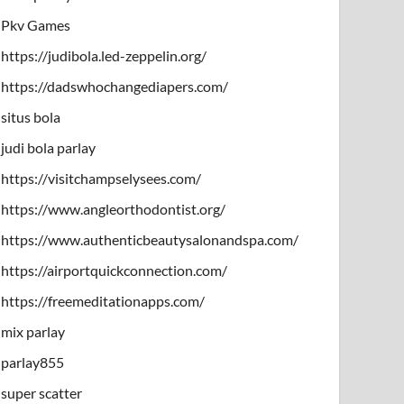
Pkv Games
https://judibola.led-zeppelin.org/
https://dadswhochangediapers.com/
situs bola
judi bola parlay
https://visitchampselysees.com/
https://www.angleorthodontist.org/
https://www.authenticbeautysalonandspa.com/
https://airportquickconnection.com/
https://freemeditationapps.com/
mix parlay
parlay855
super scatter