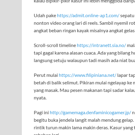
kalau dipikir-pikir kasur ini lebih menggoda dari
Udah pake
https://admit.online-ap1.com/
sepatu 
nonton video orang lari di reels. Sambil nyemil ro
angkat beban ringan kayak misalnya angkat gelas ko
Scroll-scroll timeline
https://intranett.sia.no/
mala
tapi gagal karena alasan cuaca. Ada yang bilang h
langsung setuju walaupun tadi masih ada niat buat
Perut mulai
https://www.filipiniana.net/
lapar ta
betah di balik selimut. Pikiran mulai ngelayap k
yang masak. Mau pesen makanan tapi sadar kalau 
nyata.
Pagi ini
http://gamemaga.denfaminicogamer.jp/
n
begitu buka jendela langit malah mendung gelap. U
rintik turun makin lama makin deras. Kasur yang
rebahan lagi.