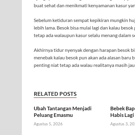
buat sehat dan menikmati kenyamanan kasur yan
Sebelum ketiduran sempat kepikiran mungkin huja
lebih lama. Besok bisa mulai lagi dan kalau besok
tetap ada walaupun kasur selalu menang dalam s
Akhirnya tidur nyenyak dengan harapan besok bisa 
menebak kalau besok pun akan ada alasan baru bu
penting niat tetap ada walau realitanya masih ja
RELATED POSTS
Ubah Tantangan Menjadi
Bebek Bape
Peluang Emasmu
Habis Lagi
Agustus 5, 2026
Agustus 3, 2