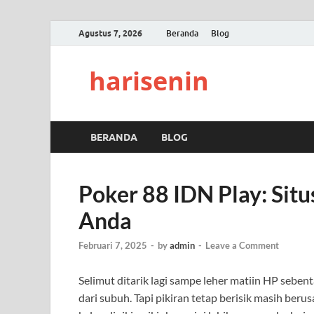
Agustus 7, 2026
Beranda
Blog
harisenin
BERANDA
BLOG
Poker 88 IDN Play: Sit
Anda
Februari 7, 2025
-
by
admin
-
Leave a Comment
Selimut ditarik lagi sampe leher matiin HP sebent
dari subuh. Tapi pikiran tetap berisik masih ber