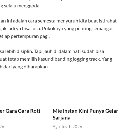
g selalu menggoda.
n ini adalah cara semesta menyuruh kita buat istirahat
 gak jadi ya bisa lusa. Pokoknya yang penting semangat
etiap pertempuran pagi.
lebih disiplin. Tapi jauh di dalam hati sudah bisa
at tetap memilih kasur dibanding jogging track. Yang
uh dari yang diharapkan
r Gara Gara Roti
Mie Instan Kini Punya Gelar
Sarjana
026
Agustus 1, 2026