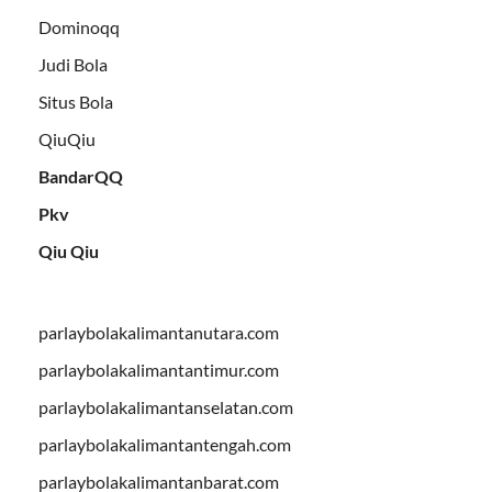
Dominoqq
Judi Bola
Situs Bola
QiuQiu
BandarQQ
Pkv
Qiu Qiu
parlaybolakalimantanutara.com
parlaybolakalimantantimur.com
parlaybolakalimantanselatan.com
parlaybolakalimantantengah.com
parlaybolakalimantanbarat.com