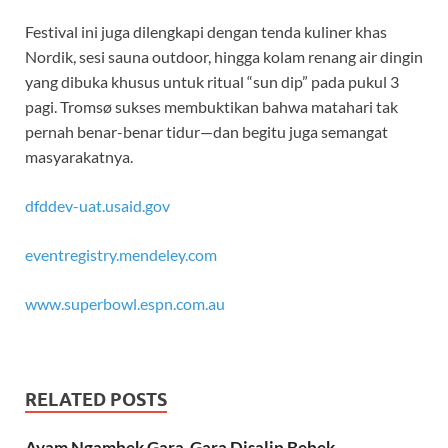
Festival ini juga dilengkapi dengan tenda kuliner khas
Nordik, sesi sauna outdoor, hingga kolam renang air dingin
yang dibuka khusus untuk ritual “sun dip” pada pukul 3
pagi. Tromsø sukses membuktikan bahwa matahari tak
pernah benar-benar tidur—dan begitu juga semangat
masyarakatnya.
dfddev-uat.usaid.gov
eventregistry.mendeley.com
www.superbowl.espn.com.au
RELATED POSTS
Ayam Ngambek Gara-Gara Disalip Bebek